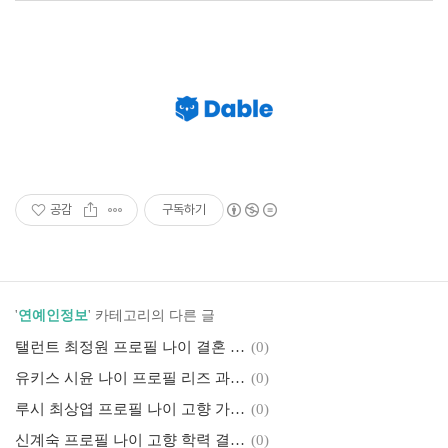
공감
구독하기
'
연예인정보
' 카테고리의 다른 글
탤런트 최정원 프로필 나이 결혼 남편 윤승회 아들 근황 필모그래피 작품활동
(0)
유키스 시윤 나이 프로필 리즈 과거사진 키 결혼 여자친구 근황 작품활동
(0)
루시 최상엽 프로필 나이 고향 가족 형 군대 노래 키 여자친구
(0)
신계숙 프로필 나이 고향 학력 결혼 남편 키 식당 오토바이 근황
(0)