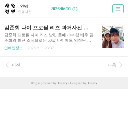
_인명
2026/06/01 (1)
인명사전
김준희 나이 프로필 리즈 과거사진 재혼 남편 임디 자녀 몸매 키 근황 작품활동
김준희 프로필 나이 리즈 남편 몸매가수 겸 배우 김
준희의 최근 소식으로는 50살 나이에도 엄청난 몸
매를 자랑하며 화제가 되고 있습니다. 오늘은 김준
연예인정보
2026. 6. 1. 23:37
희에 대해서 알아보는 시간을 가져보려고 하는데,
김준희 프로필 나이 리즈 과거사진 고향 학력 결혼
이혼 재혼 남편 임디 자녀 몸매 키 근황 작품활동
이전
다음
등 다양한 정보들을 살펴보도록 하겠습니다.김준
희 프로필 정보김준희 리즈 과거사진김준희 결혼
남편 임디 자녀1. 김준희 프로필 정보나이 - 1976년
Blog is powered by
Tistory
/ Designed by
Tistory
3월 1일 (50살)고향 - 서울특별시신체 - 키 164cm,
몸무게 47kg가족 - 부모님, 남편 임디학력 - FIDM
대학 의상디자인학 졸업종교 - 개신교데뷔 - 1994
년 뮤 정규 1집소속사 - 스타잇엔터테인먼트2. 김
준희 리즈 과거사진김준희는 지난 1994년 혼..