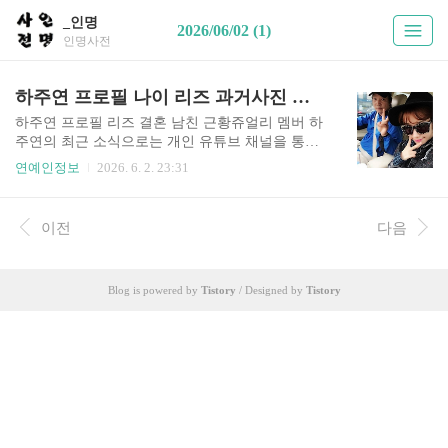
_인명
2026/06/02 (1)
인명사전
하주연 프로필 나이 리즈 과거사진 가족 아버지 결혼 남자친구 근황
하주연 프로필 리즈 결혼 남친 근황쥬얼리 멤버 하
주연의 최근 소식으로는 개인 유튜브 채널을 통해
근황 소식을 전하고 있습니다. 오늘은 하주연에 대
연예인정보
2026. 6. 2. 23:31
해서 알아보는 시간을 가져보려고 하는데, 가수 하
주연 프로필 나이 리즈 과거사진 고향 학력 가족 아
버지 결혼 남자친구 근황 작품활동 등 다양한 정보
이전
다음
들을 살펴보도록 하겠습니다.하주연 프로필 정보
하주연 리즈 과거사진하주연 결혼 남친 근황1. 하
주연 프로필 정보나이 - 1986년 6월 16일 (39살)고
Blog is powered by
Tistory
/ Designed by
Tistory
향 - 서울특별시 성동구신체 - 키 165cm, 몸무게 48
kg, 혈액형 A형가족 - 아버지 하재영, 어머니, 언니
하규연학력 - Santa Monica Collge 중퇴MBTI - ISFJ
데뷔 - 2008년 쥬얼리 정규 5집2. 하주연 리즈 과거
사진하주연은 쥬얼리 3..