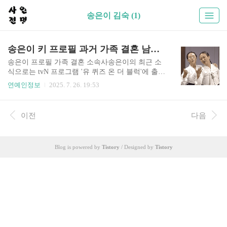
송은이 김숙 (1)
송은이 키 프로필 과거 가족 결혼 남친 몸매 소속사 아티스트
송은이 프로필 가족 결혼 소속사송은이의 최근 소
식으로는 tvN 프로그램 '유 퀴즈 온 더 블럭'에 출연
을 한다고 합니다. 오늘은 송은이에 대해서 알아보
연예인정보
2025. 7. 26. 19:53
는 시간을 가져보려고 하는데, 송은이 프로필 정보
와 나이 리즈 과거사진 고향 학력 가족 결혼 남자친
구 김숙 인스타 소속사 아티스트 작품활동 키 함께
이전
다음
출연한 다른 인물 등 다양한 정보들을 살펴보도록
하겠습니다.송은이 프로필 정보송은이 과거 리즈
시절송은이 소속사 아티스트송은이 결혼 남자친구
Blog is powered by
Tistory
/ Designed by
Tistory
송은이 인스타 유튜브채널송은이 함께 출연한 다
른 인물1. 송은이 프로필 정보나이 - 1973년 2월 6
일 (52살)고향 - 서울특별시 용산구 청파동신체 -
키 154cm, 몸무게 60kg, 혈액형 B형학력 - 서울예술
전문대학 연극과 졸업가족 - 어머니, 오빠, 언니, 남
동생M..