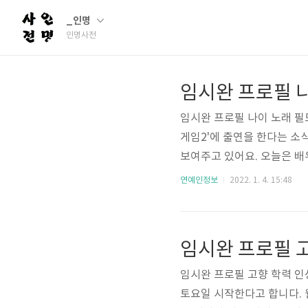
_인명
인명사전
임시완 프로필 
임시완 프로필 나이 노래 필
게임2'에 출연을 한다는 소
보여주고 있어요. 오늘은 
필 정보와 나이 고향 학력 
연예인정보
2022. 1. 4. 15:48
래피 키 등 다양한 정보들을
터 살펴보면 1988년 12월
필 키 173cm, 몸무게 60
임시완 프로필 
학교 - 부산대학교 기계공학과 
임시완 프로필 고향 학력 인
토요일 시작한다고 합니다. 