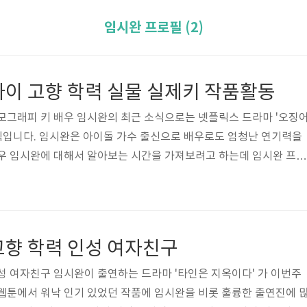
임시완 프로필 (2)
나이 고향 학력 실물 실제키 작품활동
모그래피 키 배우 임시완의 최근 소식으로는 넷플릭스 드라마 '오징
식입니다. 임시완은 아이돌 가수 출신으로 배우로도 엄청난 연기력을
배우 임시완에 대해서 알아보는 시간을 가져보려고 하는데 임시완 프로
가족 실제키 성형 근육 군대 최근영상 여자친구 인스타 작품활동 필모
 살펴보도록 하겠습니다. ▶임시완 프로필 정보 임시완 프로필 정보
 1일생으로 올해 나이는 34살입니다. 고향은 서울특별시 출생이고 프
kg, 혈액형 B형이라고 하네요. 학력사항 학진초 - 엄궁중학교 - 구덕고
고향 학력 인성 여자친구
중퇴 - 동..
성 여자친구 임시완이 출연하는 드라마 '타인은 지옥이다' 가 이번주
웹툰에서 워낙 인기 있었던 작품에 임시완을 비롯 훌륭한 출연진에 