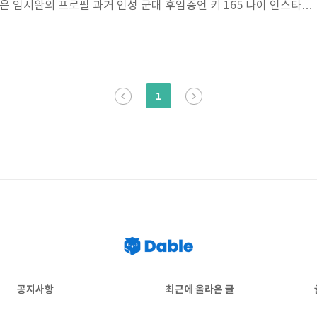
늘은 임시완의 프로필 과거 인성 군대 후임증언 키 165 나이 인스타그
 하겠습니다. 먼저 임시완 프로필 정보부터 살펴볼까요? 임시완은 1
해 나이 35살 입니다. 임시완 고향은 부산시 북구 출생이며 임시완 키
지만 실제로는 169cm 라고 하는데 요즘 임시완 키 165cm 가 아니냐
 몸무게는 54kg 혈액형 B형이며 임시완 학력사항 구덕고등학교 - 부
1
..
공지사항
최근에 올라온 글