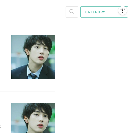
CATEGORY
어
그
부
로
등
많