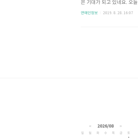
은 기대가 되고 있네요. 오
등 다양한 정보들 알아보도록
연예인정보
2019. 8. 28. 16:07
988년 12월 1일생으로 올
프로필 상 175cm 라고 하
이야기 까지 나오고 있네요.
산대학교 공대 기계공학부 중
«
2026/08
»
일
월
화
수
목
금
토