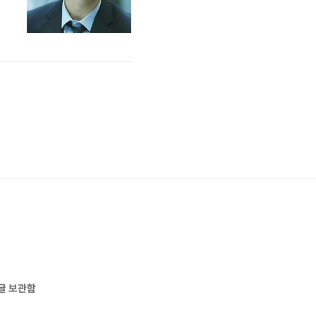
램
는
는
글 보관함