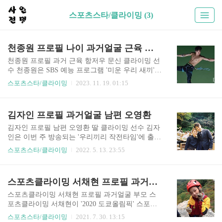
스포츠스타/클라이밍 (3)
천종원 프로필 나이 과거얼굴 근육 군대 항저우 성적
천종원 프로필 과거 근육 항저우 문신 클라이밍 선
수 천종원은 SBS 예능 프로그램 '미운 우리 새끼'에
출연을 한다는 소식입니다. 오늘은 스포츠클라이
스포츠스타/클라이밍
2023. 11. 19. 01:15
밍 국가대표 선수 천종원에 대해서 알아보는 시간
을 가져보려고 하는데 천종원 프로필 정보와 나이
과거얼굴 고향 학력 근육 가족 올림픽 세계랭킹 인
김자인 프로필 과거얼굴 남편 오영환
스타 근육 군대 항저우 성적 키 등 다양한 정보들을
살펴보도록 하겠습니다. ▶천종원 프로필 정보 천
김자인 프로필 남편 오영환 딸 클라이밍 선수 김자
종원 선수 프로필 정보부터 살펴보면 1996년 2월 7
인은 이번 주 방송되는 '우리끼리 작전타임'에 출연
일생으로 올해 나이 27세이며 고향은 서울특별시
한다는 소식입니다. 오늘은 김자인에 대해서 알아
스포츠스타/클라이밍
2022. 5. 13. 23:55
출생이라고 합니다. 키 176cm, 몸무게 53kg 이며 최
보는 시간을 가져보려고 하는데 김자인 프로필 정
종학력 단국대학교 졸업이라고 하네요. 볼더링 종
보와 나이 과거얼굴 남편 오영환 결혼 자녀 딸 가족
목이 주종목이라고 하며 현재 노스페이스 클라이
고향 학력 인스타 키 등 다양한 정보들을 살펴보도
스포츠클라이밍 서채현 프로필 과거얼굴 부모
밍팀 소속이라고 합니다. 2018 제18회 자카르타-팔
록 하겠습니다. 김자인은 대한민국 암벽등반 선수
렘방 아시안게임 ..
로 초등학교 2학년 때 스포츠 클라이밍을 처음 접
스포츠클라이밍 서채현 프로필 과거얼굴 부모 스
하게 되었다고 합니다. 그러다 관심을 두게 된 것은
포츠클라이밍 서채현이 '2020 도쿄올림픽' 스포츠
청소년 클라이밍 캠프에 참가를 하게 된 초등학교
클라이밍 경기에 출전한다고 합니다. 클라이밍 선
스포츠스타/클라이밍
2021. 7. 30. 13:15
6학년때 였다고 하는군요. 이후 곧바로 정식 클라