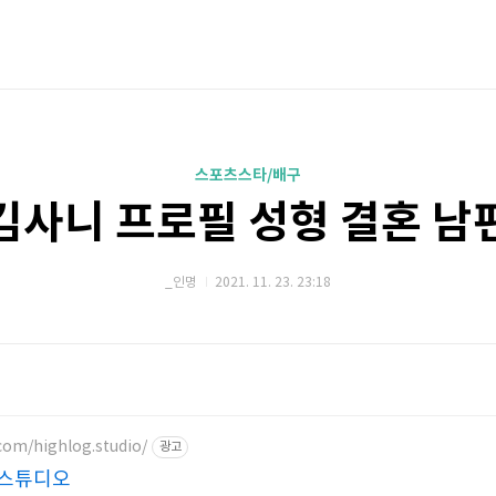
스포츠스타/배구
김사니 프로필 성형 결혼 남
_인명
2021. 11. 23. 23:18
com/highlog.studio/
광고
 스튜디오