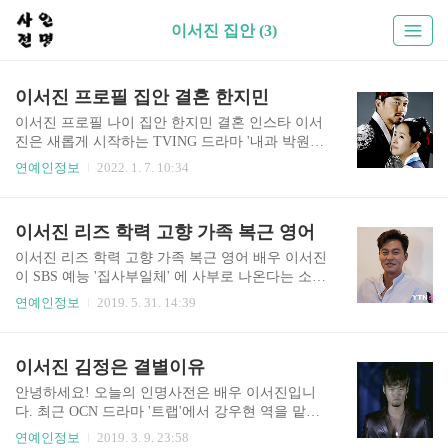
이서진 집안 (3)
이서진 프로필 집안 결혼 한지민
이서진 프로필 나이 집안 한지민 결혼 인스타 이서
진은 새롭게 시작하는 TVING 드라마 '내과 박원
장'에서 '박원장'역으로 출연을 한다는 소식입니다.
연예인정보
2022. 1. 7. 10:34
예능을 통해 활발한 활동을 이어갔던 이서진은 이
번 드라마를 통해 미남역이 아닌 대머리로 코믹 연
기를 보여준다고 하는군요. 오늘은 이서진에 대해
이서진 리즈 학력 고향 가족 복근 영어
서 알아보는 시간을 가져보려고 하는데 이서진 프
로필 정보와 나이 과거 연인 여자친구 가족 집안 아
이서진 리즈 학력 고향 가족 복근 영어 배우 이서진
버지 학력 인스타 키 등 다양한 정보들을 살펴보도
이 SBS 예능 '집사부일체' 에 사부로 나온다는 소식
록 하겠습니다. 이서진 프로필 정보 이서진 프로필
입니다. 이번 방송에서는 일본으로 여행을 가는 멤
연예인정보
2019. 5. 31. 14:39
정보부터 살펴보면 1971년 1월 30일생으로 52세입
버들의 모습이 나오는데 이서진이 합류하여 함께
니다. 고향은 서울특별시 중구 출생이고 키 178cm,
시간을 보내는 장면이 나오는 것 같네요. 오늘은 배
몸무게 68kg, 혈액형 A형이에요. 가족으로는 어머
우 이서진에 대해서 알아보는 시간을 가져보려고
이서진 김정은 결별이유
니와 2남 1녀가 있다고 하며 최종학력 뉴욕대학교
하는데요 이서진 리즈 집안 아버지 재산 여자친구
경영학과 졸업이..
복근 영어 결혼 나이 등 다양한 정보들에 대해서 살
안녕하세요! 오늘의 인명사전은 배우 이서진입니
펴보도록 하겠습니다. 이서진은 1971년 1월 30일생
다. 최근 OCN 드라마 '트랩'에서 강우현 역을 맡았
으로 올해 나이 53세 입니다. 고향은 서울특별시 서
습니다. 그럼 영화배우 이서진의 근황 모습들과 과
연예인정보
2019. 3. 9. 23:58
초구 출생이며 키 178cm 에 몸무게 68kg 혈액형A