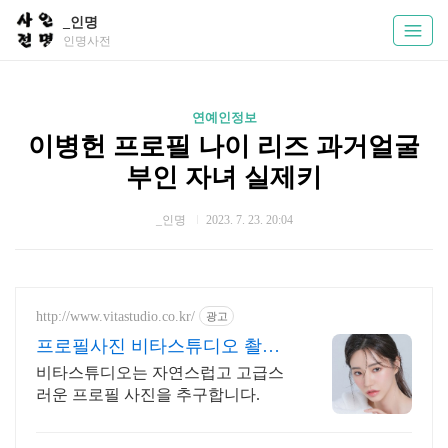
_인명
인명사전
연예인정보
이병헌 프로필 나이 리즈 과거얼굴
부인 자녀 실제키
_인명
2023. 7. 23. 20:04
http://www.vitastudio.co.kr/
광고
프로필사진 비타스튜디오 촬영
당일 1:1 사진수정
비타스튜디오는 자연스럽고 고급스
러운 프로필 사진을 추구합니다.