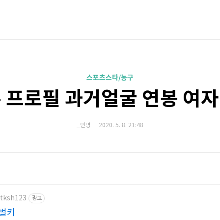
스포츠스타/농구
 프로필 과거얼굴 연봉 여
_인명
2020. 5. 8. 21:48
rtksh123
광고
 벌키