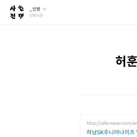
_인명
인명사전
허훈
http://cafe.naver.com/a
하남SK주니어나이츠